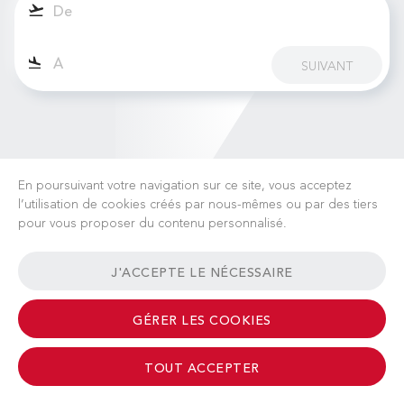
SUIVANT
En poursuivant votre navigation sur ce site, vous acceptez
l’utilisation de cookies créés par nous-mêmes ou par des tiers
pour vous proposer du contenu personnalisé.
CARRIÈRES
ACTUALITÉS
FAQ
LIENS UTILES
J'ACCEPTE LE NÉCESSAIRE
CONDITIONS GÉNÉRALES
CONTACT
GÉRER LES COOKIES
TOUT ACCEPTER
© 2026 Albinati Aeronautics - All Rights Reserved