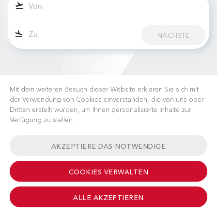
NÄCHSTE
Mit dem weiteren Besuch dieser Website erklären Sie sich mit
der Verwendung von Cookies einverstanden, die von uns oder
Dritten erstellt wurden, um Ihnen personalisierte Inhalte zur
Verfügung zu stellen.
KARRIERE
NACHRICHTEN
FAQ
NÜTZLICHE LINKS
AKZEPTIERE DAS NOTWENDIGE
GESCHÄFTSBEDINGUNGEN
KONTAKT
COOKIES VERWALTEN
ALLE AKZEPTIEREN
© 2026 Albinati Aeronautics - All Rights Reserved