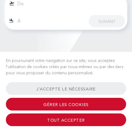
SUIVANT
En poursuivant votre navigation sur ce site, vous acceptez
l’utilisation de cookies créés par nous-mêmes ou par des tiers
pour vous proposer du contenu personnalisé.
CARRIÈRES
ACTUALITÉS
FAQ
LIENS UTILES
J'ACCEPTE LE NÉCESSAIRE
CONDITIONS GÉNÉRALES
CONTACT
GÉRER LES COOKIES
TOUT ACCEPTER
© 2026 Albinati Aeronautics - All Rights Reserved