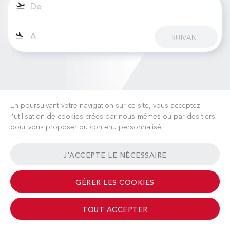
SUIVANT
En poursuivant votre navigation sur ce site, vous acceptez
l’utilisation de cookies créés par nous-mêmes ou par des tiers
pour vous proposer du contenu personnalisé.
CARRIÈRES
ACTUALITÉS
FAQ
LIENS UTILES
J'ACCEPTE LE NÉCESSAIRE
CONDITIONS GÉNÉRALES
CONTACT
GÉRER LES COOKIES
TOUT ACCEPTER
© 2026 Albinati Aeronautics - All Rights Reserved