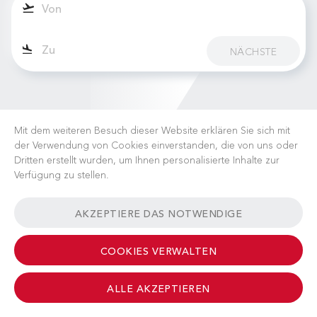
NÄCHSTE
Mit dem weiteren Besuch dieser Website erklären Sie sich mit
der Verwendung von Cookies einverstanden, die von uns oder
Dritten erstellt wurden, um Ihnen personalisierte Inhalte zur
Verfügung zu stellen.
KARRIERE
NACHRICHTEN
FAQ
NÜTZLICHE LINKS
AKZEPTIERE DAS NOTWENDIGE
GESCHÄFTSBEDINGUNGEN
KONTAKT
COOKIES VERWALTEN
ALLE AKZEPTIEREN
© 2026 Albinati Aeronautics - All Rights Reserved