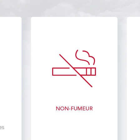
NON-FUMEUR
s
es