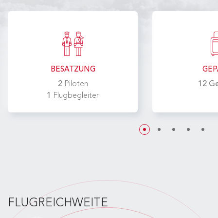
BESATZUNG
GEP
2
Piloten
12 G
1
Flugbegleiter
FLUGREICHWEITE