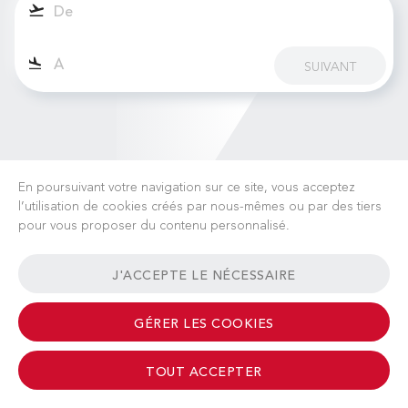
SUIVANT
En poursuivant votre navigation sur ce site, vous acceptez
l’utilisation de cookies créés par nous-mêmes ou par des tiers
pour vous proposer du contenu personnalisé.
CARRIÈRES
ACTUALITÉS
FAQ
LIENS UTILES
J'ACCEPTE LE NÉCESSAIRE
CONDITIONS GÉNÉRALES
CONTACT
GÉRER LES COOKIES
TOUT ACCEPTER
© 2026 Albinati Aeronautics - All Rights Reserved