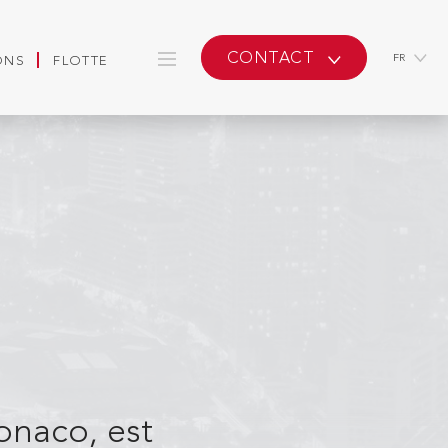
CONTACT
FR
ONS
FLOTTE
onaco, est