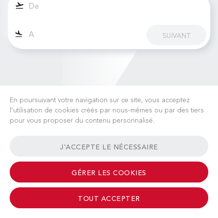
SUIVANT
En poursuivant votre navigation sur ce site, vous acceptez
l’utilisation de cookies créés par nous-mêmes ou par des tiers
pour vous proposer du contenu personnalisé.
CARRIÈRES
ACTUALITÉS
FAQ
LIENS UTILES
J'ACCEPTE LE NÉCESSAIRE
CONDITIONS GÉNÉRALES
CONTACT
GÉRER LES COOKIES
TOUT ACCEPTER
© 2026 Albinati Aeronautics - All Rights Reserved