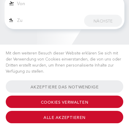
NÄCHSTE
Mit dem weiteren Besuch dieser Website erklären Sie sich mit
der Verwendung von Cookies einverstanden, die von uns oder
Dritten erstellt wurden, um Ihnen personalisierte Inhalte zur
Verfügung zu stellen.
KARRIERE
NACHRICHTEN
FAQ
NÜTZLICHE LINKS
AKZEPTIERE DAS NOTWENDIGE
GESCHÄFTSBEDINGUNGEN
KONTAKT
COOKIES VERWALTEN
ALLE AKZEPTIEREN
© 2026 Albinati Aeronautics - All Rights Reserved