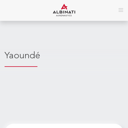
Yaoundé