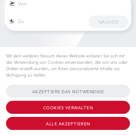
NÄCHSTE
Mit dem weiteren Besuch dieser Website erklären Sie sich mit
der Verwendung von Cookies einverstanden, die von uns oder
Dritten erstellt wurden, um Ihnen personalisierte Inhalte zur
Verfügung zu stellen.
KARRIERE
NACHRICHTEN
FAQ
NÜTZLICHE LINKS
AKZEPTIERE DAS NOTWENDIGE
GESCHÄFTSBEDINGUNGEN
KONTAKT
COOKIES VERWALTEN
ALLE AKZEPTIEREN
© 2026 Albinati Aeronautics - All Rights Reserved