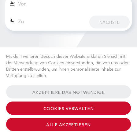
NÄCHSTE
Mit dem weiteren Besuch dieser Website erklären Sie sich mit
der Verwendung von Cookies einverstanden, die von uns oder
Dritten erstellt wurden, um Ihnen personalisierte Inhalte zur
Verfügung zu stellen.
KARRIERE
NACHRICHTEN
FAQ
NÜTZLICHE LINKS
AKZEPTIERE DAS NOTWENDIGE
GESCHÄFTSBEDINGUNGEN
KONTAKT
COOKIES VERWALTEN
ALLE AKZEPTIEREN
© 2026 Albinati Aeronautics - All Rights Reserved