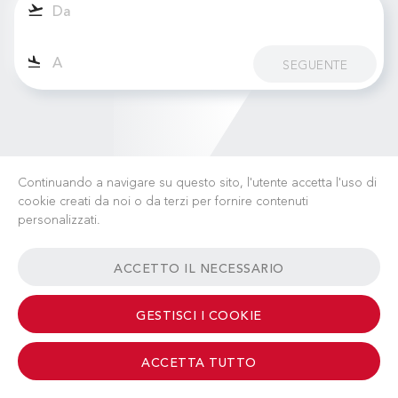
SEGUENTE
Continuando a navigare su questo sito, l'utente accetta l'uso di
cookie creati da noi o da terzi per fornire contenuti
personalizzati.
LAVORA CON NOI
NOTIZIE
FAQ
LINK UTILI
ACCETTO IL NECESSARIO
TERMINI & CONDIZIONI
CONTATTI
GESTISCI I COOKIE
ACCETTA TUTTO
© 2026 Albinati Aeronautics - All Rights Reserved