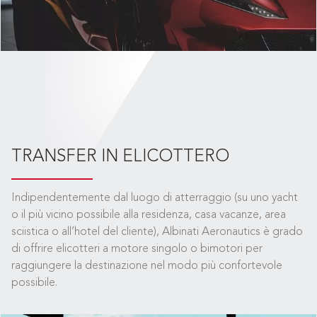
TRANSFER IN ELICOTTERO
Indipendentemente dal luogo di atterraggio (su uno yacht
o il più vicino possibile alla residenza, casa vacanze, area
sciistica o all’hotel del cliente), Albinati Aeronautics è grado
di offrire elicotteri a motore singolo o bimotori per
raggiungere la destinazione nel modo più confortevole
possibile.