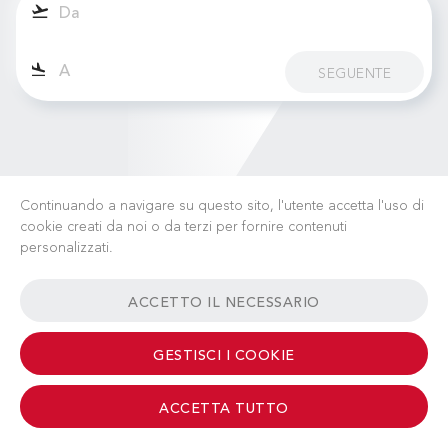
SEGUENTE
Continuando a navigare su questo sito, l'utente accetta l'uso di
cookie creati da noi o da terzi per fornire contenuti
personalizzati.
LAVORA CON NOI
NOTIZIE
FAQ
LINK UTILI
ACCETTO IL NECESSARIO
TERMINI & CONDIZIONI
CONTATTI
GESTISCI I COOKIE
ACCETTA TUTTO
© 2026 Albinati Aeronautics - All Rights Reserved