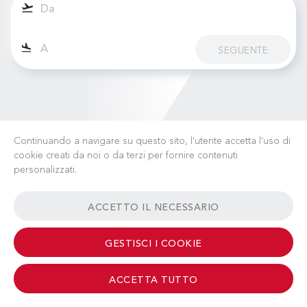
SEGUENTE
Continuando a navigare su questo sito, l'utente accetta l'uso di
cookie creati da noi o da terzi per fornire contenuti
personalizzati.
LAVORA CON NOI
NOTIZIE
FAQ
LINK UTILI
ACCETTO IL NECESSARIO
TERMINI & CONDIZIONI
CONTATTI
GESTISCI I COOKIE
ACCETTA TUTTO
© 2026 Albinati Aeronautics - All Rights Reserved