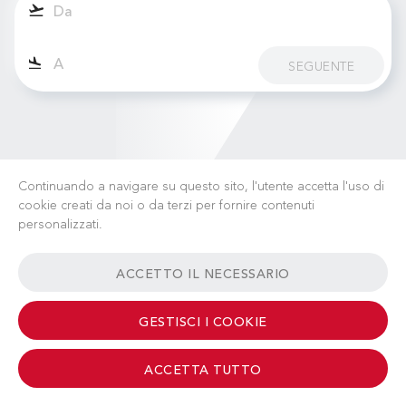
SEGUENTE
Continuando a navigare su questo sito, l'utente accetta l'uso di
cookie creati da noi o da terzi per fornire contenuti
personalizzati.
LAVORA CON NOI
NOTIZIE
FAQ
LINK UTILI
ACCETTO IL NECESSARIO
TERMINI & CONDIZIONI
CONTATTI
GESTISCI I COOKIE
ACCETTA TUTTO
© 2026 Albinati Aeronautics - All Rights Reserved